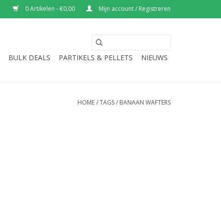
0 Artikelen - €0,00
Mijn account / Registreren
BULK DEALS
PARTIKELS & PELLETS
NIEUWS
HOME
/
TAGS
/
BANAAN WAFTERS