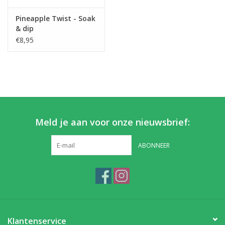
Pineapple Twist - Soak
Partikels & Pellets
& dip
€8,95
Nieuws
Meld je aan voor onze nieuwsbrief:
ABONNEER
Klantenservice