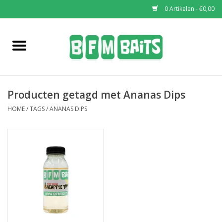
0 Artikelen - €0,00
Home
Boilies
Producten getagd met Ananas Dips
Pop-Ups
HOME
/
TAGS
/
ANANAS DIPS
Wafters
Soaks & Dips
Bucket Deals
Bulk Deals