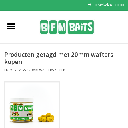
0 Artikelen - €0,00
Home
Boilies
Producten getagd met 20mm wafters
Pop-Ups
kopen
HOME
/
TAGS
/
20MM WAFTERS KOPEN
Wafters
Soaks & Dips
Bucket Deals
Bulk Deals