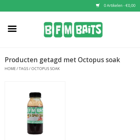
0 Artikelen - €0,00
Home
Boilies
Producten getagd met Octopus soak
Pop-Ups
HOME
/
TAGS
/
OCTOPUS SOAK
Wafters
Soaks & Dips
Bucket Deals
Bulk Deals