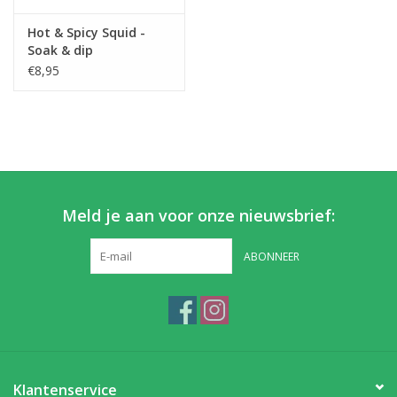
Hot & Spicy Squid -
Partikels & Pellets
Soak & dip
€8,95
Nieuws
Meld je aan voor onze nieuwsbrief:
ABONNEER
Klantenservice