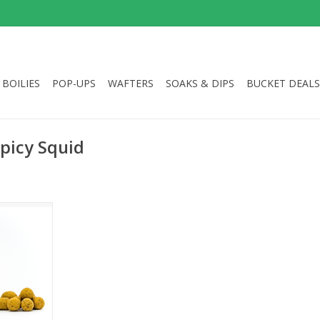
BOILIES
POP-UPS
WAFTERS
SOAKS & DIPS
BUCKET DEALS
picy Squid
 wafters,
emixed in 1
NKELWAGEN