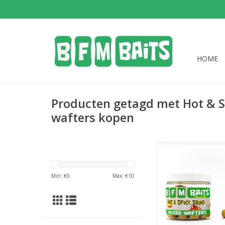
HOME
Producten getagd met Hot & S
wafters kopen
Hot en Spicy Squid
perfecte haakaasjes g
Min: €
0
Max: €
10
pot.
TOEVOEGEN AAN WI