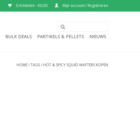
0 Artikelen - €0,00
Mijn account / Registreren
BULK DEALS
PARTIKELS & PELLETS
NIEUWS
HOME
/
TAGS
/
HOT & SPICY SQUID WAFTERS KOPEN