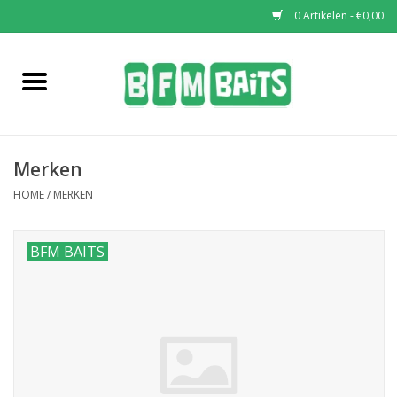
0 Artikelen - €0,00
Home
Boilies
Merken
Pop-Ups
HOME
/
MERKEN
Wafters
BFM BAITS
Soaks & Dips
Bucket Deals
Bulk Deals